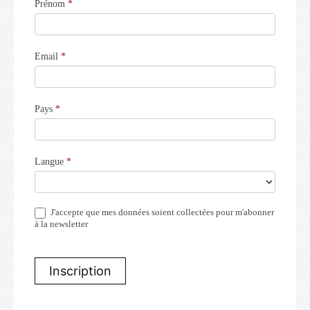
Prénom
*
t
e
r
Email
*
Pays
*
Langue
*
J'accepte que mes données soient collectées pour m'abonner
à la newsletter
Inscription